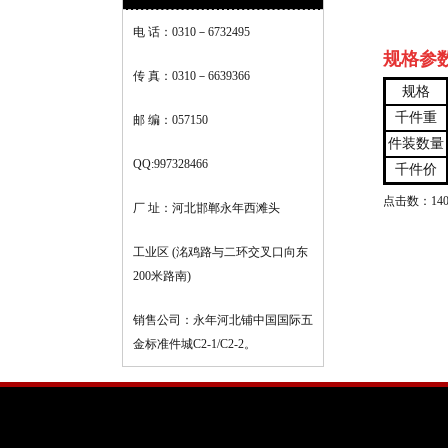
电 话：0310－6732495
规格参
传 真：0310－6639366
规格
千件重
邮 编：057150
件装数量
QQ:997328466
千件价
点击数：14004
厂 址：河北邯郸永年西滩头
工业区 (洺鸡路与二环交叉口向东
200米路南)
销售公司：永年河北铺中国国际五
金标准件城C2-1/C2-2。