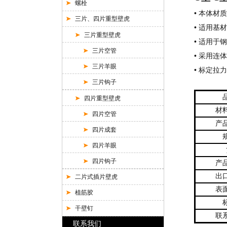
螺栓
•
本体材质
三片、四片重型壁虎
•
适用基材
三片重型壁虎
•
适用于钢
三片空管
•
采用连体
三片羊眼
•
标定拉力
三片钩子
四片重型壁虎
材
四片空管
产
四片成套
四片羊眼
四片钩子
产
出
二片式插片壁虎
表
植筋胶
干壁钉
联
联系我们