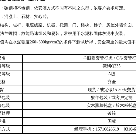
：碳钢和不锈钢，依安装方式不同有不同之头型，依客户要求可定。
：混凝土、石材、实心砖。
结构、栏杆、电缆线路、机器、托架、门、楼梯、梯子、房屋外墙饰面、
法兰螺帽，故能迅速组装和易装，常被用于水泥和固体灰泥中安装。
值均在水泥强度260~300kgs/cm2的条件下测试所得，安全荷重的最大值
品名
羊眼圈套管壁虎 / O型套管
料等级
碳钢Q235
品等级
A级
规格
齐全
货
现货 / 或定做15-30天交货
品包装
猴年包装 / 或客户定制
口包装
实木熏蒸托盘 / 胶木板托
面处理
镀锌
标准
国标
系方式
经理手机：
15716828619 0310-6