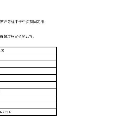
窗户等适中于中负荷固定用。
不得超过标定值的25%。
壁虎
盘
639366