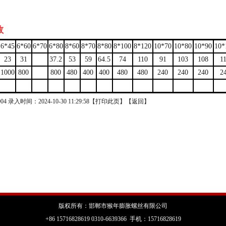
数
6*45
6*60
6*70
6*80
8*60
8*70
8*80
8*100
8*120
10*70
10*80
10*90
10*
23
31
37.2
53
59
64.5
74
110
91
103
108
1
1000
800
800
480
400
400
480
480
240
240
240
2
 录入时间：2024-10-30 11:29:58【
打印此页
】【
返回
】
版权所有：邯郸市猴年膨胀螺丝有限公司
+86 15716828619 0310-6639366 手机：15716828619