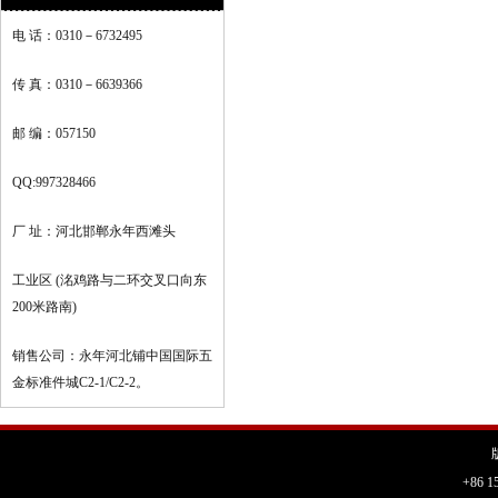
电 话：0310－6732495
传 真：0310－6639366
邮 编：057150
QQ:997328466
厂 址：河北邯郸永年西滩头
工业区 (洺鸡路与二环交叉口向东
200米路南)
销售公司：永年河北铺中国国际五
金标准件城C2-1/C2-2。
+86 1