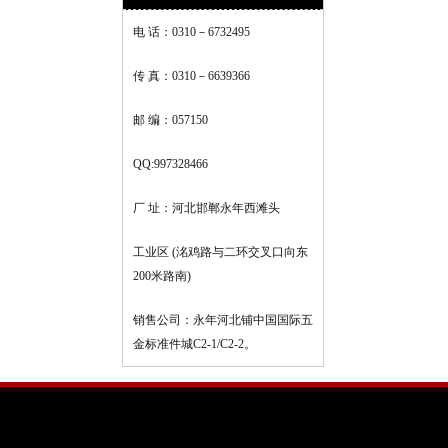
电 话：0310－6732495
传 真：0310－6639366
邮 编：057150
QQ:997328466
厂 址：河北邯郸永年西滩头
工业区 (洺鸡路与二环交叉口向东
200米路南)
销售公司：永年河北铺中国国际五
金标准件城C2-1/C2-2。