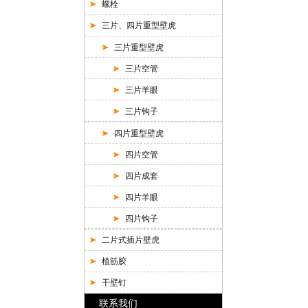
螺栓
三片、四片重型壁虎
三片重型壁虎
三片空管
三片羊眼
三片钩子
四片重型壁虎
四片空管
四片成套
四片羊眼
四片钩子
二片式插片壁虎
植筋胶
干壁钉
联系我们