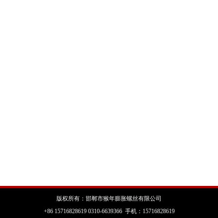
版权所有：邯郸市猴年膨胀螺丝有限公司
+86 15716828619 0310-6639366 手机：15716828619