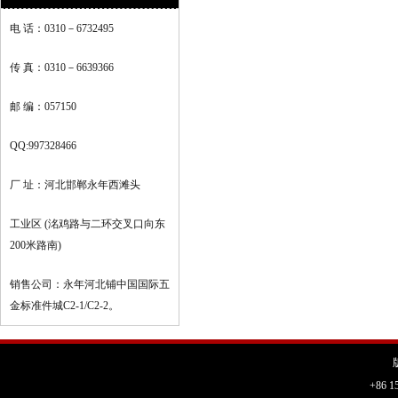
电 话：0310－6732495
传 真：0310－6639366
邮 编：057150
QQ:997328466
厂 址：河北邯郸永年西滩头
工业区 (洺鸡路与二环交叉口向东
200米路南)
销售公司：永年河北铺中国国际五
金标准件城C2-1/C2-2。
+86 1