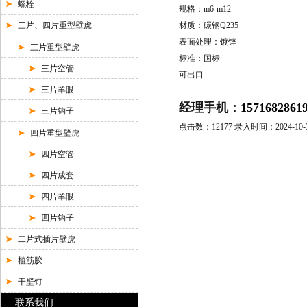
螺栓
规格：m6-m12
三片、四片重型壁虎
材质：碳钢Q235
表面处理：镀锌
三片重型壁虎
标准：国标
三片空管
可出口
三片羊眼
经理手机：
1571682861
三片钩子
点击数：12177 录入时间：2024-10-30
四片重型壁虎
四片空管
四片成套
四片羊眼
四片钩子
二片式插片壁虎
植筋胶
干壁钉
联系我们